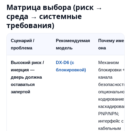
Матрица выбора (риск →
среда → системные
требования)
Сценарий /
Рекомендуемая
Почему именн
проблема
модель
она
Высокий риск /
DX-D6 (с
Механизм
инерция —
блокировкой)
блокировки + д
дверь должна
канала
оставаться
безопасности;
запертой
опционально
кодирование и
каскадирование
PNP/NPN;
интерфейс с
кабельным