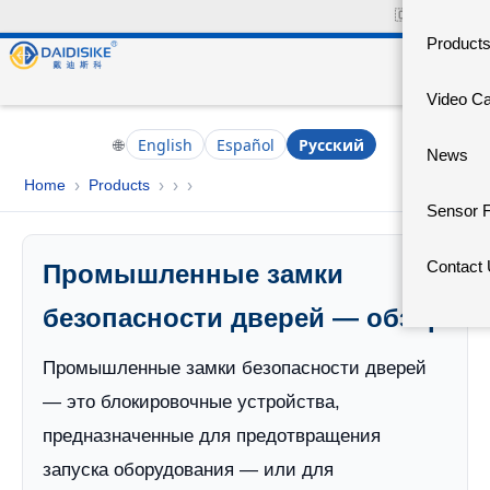
🇨🇳
中文官网
Product
Video C
🌐
English
Español
Русский
News
Home
Products
›
›
›
›
Sensor 
Contact
Промышленные замки
безопасности дверей — обзор
Промышленные замки безопасности дверей
— это блокировочные устройства,
предназначенные для предотвращения
запуска оборудования — или для