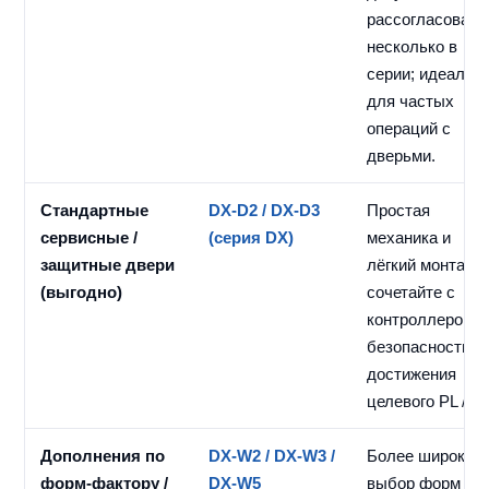
рассогласовани
несколько в
серии; идеальн
для частых
операций с
дверьми.
Стандартные
DX-D2 / DX-D3
Простая
сервисные /
(серия DX)
механика и
защитные двери
лёгкий монтаж;
(выгодно)
сочетайте с
контроллером
безопасности д
достижения
целевого PL / SI
Дополнения по
DX-W2 / DX-W3 /
Более широкий
форм-фактору /
DX-W5
выбор форм и