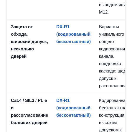
выводом или
M12.
Защита от
DX-R1
Варианты
обхода,
(кодированный
уникального /
широкий допуск,
бесконтактный)
общего
несколько
кодирования, д
дверей
канала,
поддержка
каскада; щедры
допуск к
рассогласовани
Cat.4 / SIL3 / PL e
DX-R1
Кодированная
и
(кодированный
бесконтактная
рассогласование
бесконтактный)
конструкция с
больших дверей
высоким
допуском к