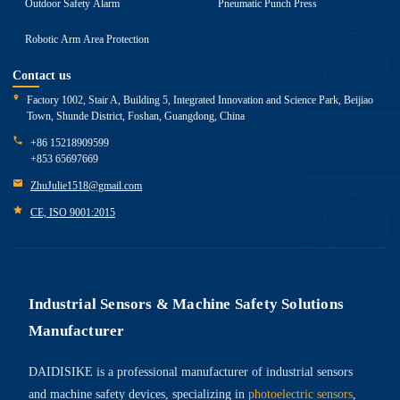
Outdoor Safety Alarm
Pneumatic Punch Press
Robotic Arm Area Protection
Contact us
Factory 1002, Stair A, Building 5, Integrated Innovation and Science Park, Beijiao
Town, Shunde District, Foshan, Guangdong, China
+86 15218909599
+853 65697669
ZhuJulie1518@gmail.com
CE, ISO 9001:2015
Industrial Sensors & Machine Safety Solutions
Manufacturer
DAIDISIKE is a professional manufacturer of industrial sensors
and machine safety devices, specializing in
photoelectric sensors
,