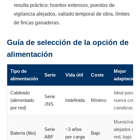
resulta práctico: huertos extensos, puestos de
vigilancia alejados, vallado temporal de obra, límites
de fincas ganaderas.
Guía de selección de la opción de
alimentación
Tipo de
Mejor
Serie
Vida útil
Coste
alimentación
adaptación
Cableado
Ideal para o
Serie
(alimentado
Indefinida
Mínimo
nueva con
JNS
por red)
canalización
Muros/vallas
Serie
~3 años
alejados de l
Batería (litio)
Bajo
ABF
por carga
red, bajo