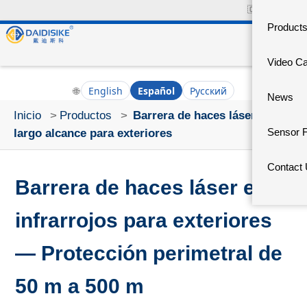
🇨🇳
中文官网
Product
Video C
🌐
English
Español
Русский
News
Inicio
>
Productos
>
Barrera de haces láser de
Sensor 
largo alcance para exteriores
Contact
Barrera de haces láser e
infrarrojos para exteriores
— Protección perimetral de
50 m a 500 m