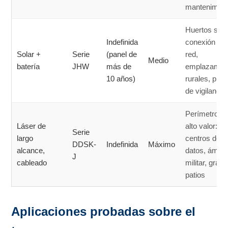
mantenimien
Huertos sin
Indefinida
conexión a l
Solar +
Serie
(panel de
red,
Medio
batería
JHW
más de
emplazamie
10 años)
rurales, pue
de vigilancia
Perímetros 
Láser de
alto valor:
Serie
largo
centros de
DDSK-
Indefinida
Máximo
alcance,
datos, ámbit
J
cableado
militar, gran
patios
Aplicaciones probadas sobre el