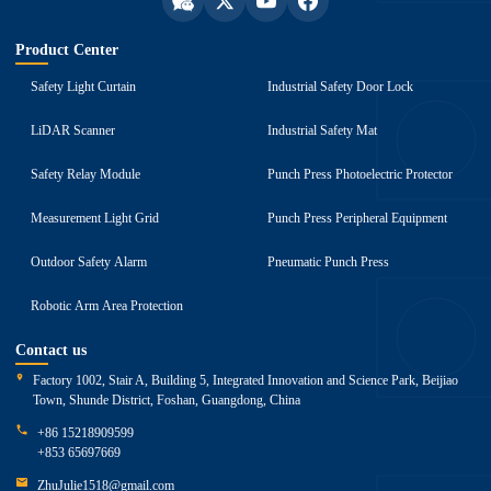
Product Center
Safety Light Curtain
Industrial Safety Door Lock
LiDAR Scanner
Industrial Safety Mat
Safety Relay Module
Punch Press Photoelectric Protector
Measurement Light Grid
Punch Press Peripheral Equipment
Outdoor Safety Alarm
Pneumatic Punch Press
Robotic Arm Area Protection
Contact us
Factory 1002, Stair A, Building 5, Integrated Innovation and Science Park, Beijiao
Town, Shunde District, Foshan, Guangdong, China
+86 15218909599
+853 65697669
ZhuJulie1518@gmail.com