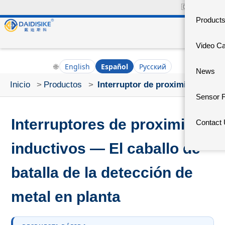
🇨🇳
中文官网
Product
Video C
🌐
English
Español
Русский
News
Inicio
>
Productos
>
Interruptor de proximidad
Sensor 
Interruptores de proximidad
Contact
inductivos — El caballo de
batalla de la detección de
metal en planta