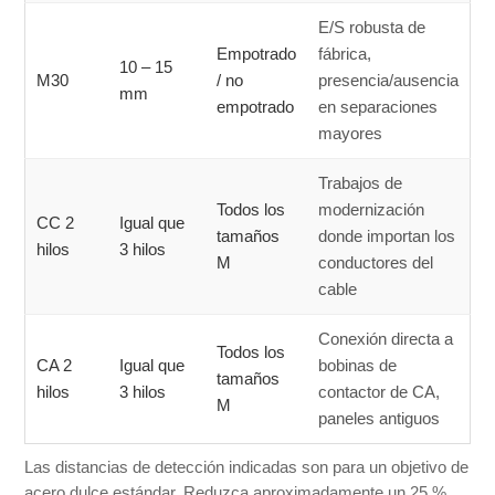
E/S robusta de
Empotrado
fábrica,
10 – 15
M30
/ no
presencia/ausencia
mm
empotrado
en separaciones
mayores
Trabajos de
Todos los
modernización
CC 2
Igual que
tamaños
donde importan los
hilos
3 hilos
M
conductores del
cable
Conexión directa a
Todos los
CA 2
Igual que
bobinas de
tamaños
hilos
3 hilos
contactor de CA,
M
paneles antiguos
Las distancias de detección indicadas son para un objetivo de
acero dulce estándar. Reduzca aproximadamente un 25 %