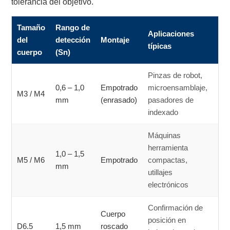
tolerancia del objetivo.
Tamaño
Rango de
Aplicaciones
del
detección
Montaje
típicas
cuerpo
(Sn)
Pinzas de robot,
0,6 – 1,0
Empotrado
microensamblaje,
M3 / M4
mm
(enrasado)
pasadores de
indexado
Máquinas
herramienta
1,0 – 1,5
M5 / M6
Empotrado
compactas,
mm
utillajes
electrónicos
Confirmación de
Cuerpo
posición en
D6.5
1,5 mm
roscado