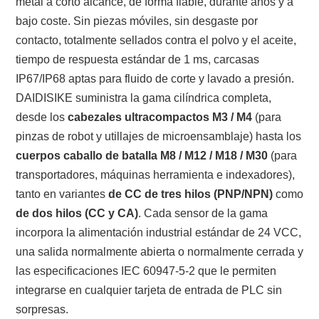
metal a corto alcance, de forma fiable, durante años y a
bajo coste. Sin piezas móviles, sin desgaste por
contacto, totalmente sellados contra el polvo y el aceite,
tiempo de respuesta estándar de 1 ms, carcasas
IP67/IP68 aptas para fluido de corte y lavado a presión.
DAIDISIKE suministra la gama cilíndrica completa,
desde los
cabezales ultracompactos M3 / M4
(para
pinzas de robot y utillajes de microensamblaje) hasta los
cuerpos caballo de batalla M8 / M12 / M18 / M30
(para
transportadores, máquinas herramienta e indexadores),
tanto en variantes
de CC de tres hilos (PNP/NPN)
como
de dos hilos (CC y CA)
. Cada sensor de la gama
incorpora la alimentación industrial estándar de 24 VCC,
una salida normalmente abierta o normalmente cerrada y
las especificaciones IEC 60947-5-2 que le permiten
integrarse en cualquier tarjeta de entrada de PLC sin
sorpresas.